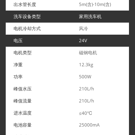
出水管长度
5m(含)-10m(含)
洗车设备类型
家用洗车机
电机冷却方式
风冷
电压
24V
电机类型
磁钢电机
净重
12.3kg
功率
500W
峰值水压
210L/h
峰值流量
210L/h
进水温度
≤40℃
电池容量
25000mA