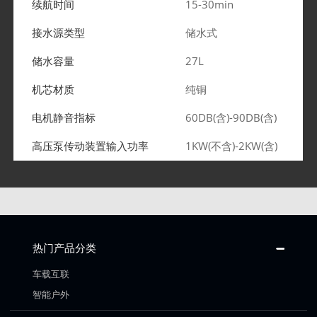
续航时间
15-30min
接水源类型
储水式
储水容量
27L
机芯材质
纯铜
电机静音指标
60DB(含)-90DB(含)
高压泵传动装置输入功率
1KW(不含)-2KW(含)
热门产品分类
车载互联
智能户外