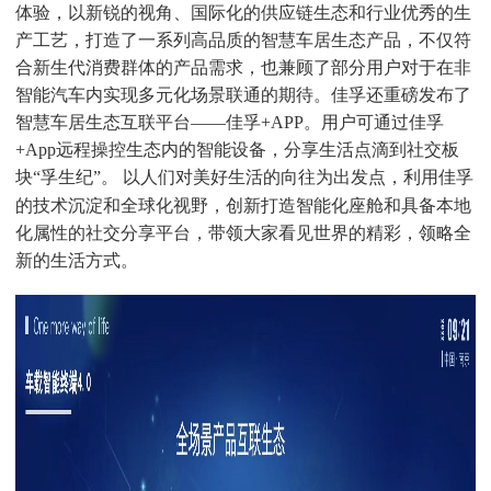
体验，以新锐的视角、国际化的供应链生态和行业优秀的生
产工艺，打造了一系列高品质的智慧车居生态产品，不仅符
合新生代消费群体的产品需求，也兼顾了部分用户对于在非
智能汽车内实现多元化场景联通的期待。佳孚还重磅发布了
智慧车居生态互联平台
——佳孚+APP。用户可
通过
佳孚
+App
远程
操控
生态内的智能设备，分享生活点滴到社交板
块
“孚生纪”。
以
人们
对美好生活的向往
为出发点
，利用
佳孚
的技术沉淀和全球化视野，创新打造智能化座舱和具备本地
化属性的社交分享平台，带领大家看见世界的精彩，领略全
新的生活方式。