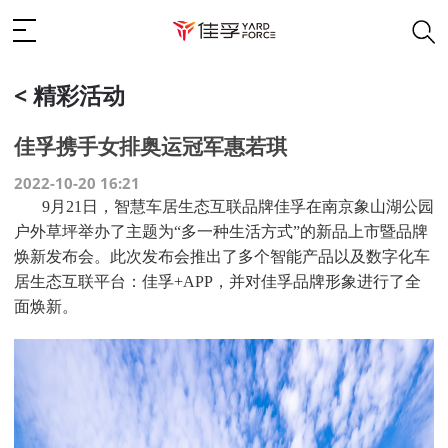
< 精彩活动
佳孚携手女排奥运冠军惠若琪
2022-10-20 16:21
9月21日，
智慧
车居
生态互联
品牌佳孚在南京
象山湖公园
户外草坪举办了主题为
“
多一种生活方式
”
的新品
上市
暨品牌
焕新发布
会。此次发布会
推出
了
多个智能产品以及数字化车
居生态互联平台：佳孚
+
APP
，并对佳孚品牌形象进行了全
面焕新。