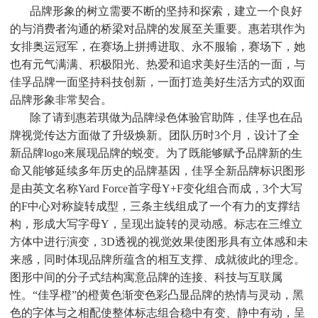
品牌形象的树立需要不断的坚持和探索，建立一个良好
的与消费者沟通的桥梁对品牌的发展至关重要。惠若琪作为
女排奥运冠军，在赛场上拼搏进取、永不服输，赛场下，她
也有元气满满、积极阳光、热爱和追求美好生活的一面，与
佳孚品牌一面坚持科技创新，一面打造美好生活方式的双面
品牌形象非常契合。
除了请到惠若琪做为品牌绿色体验官助阵，佳孚也在品
牌视觉传达方面做了升级焕新。
团队历时
3个月，设计了
全
新
品牌
logo来展现品牌的蜕变。为了既能够赋予品牌新的生
命又能够延续多年历史的品牌基因，佳孚全新品牌标识图形
是由
英文名称
Yard Force首字母Y+F变化组合而成，3个大写
的F中心对称旋转成型，三条主线组成了一个有力的支撑结
构，形成大写字母Y，呈现出旋转的灵动感。标志在三维立
方体中进行演变，3D透视的视觉效果使图形具有立体感和未
来感，同时体现品牌所蕴含的相互支撑、成就彼此的理念。
图形中间的分子式结构寓意品牌的连接、科技与互联属
性。“佳孚橙”的橙黄色渐变色彩凸显品牌的热情与灵动，黑
色的字体与之相配使整体标志组合稳中有变、静中有动，呈